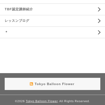
TBF認定講師紹介
レッスンブログ
＊
Tokyo Balloon Flower
©2026
Tokyo Balloon Flower
. All Rights Reserved.