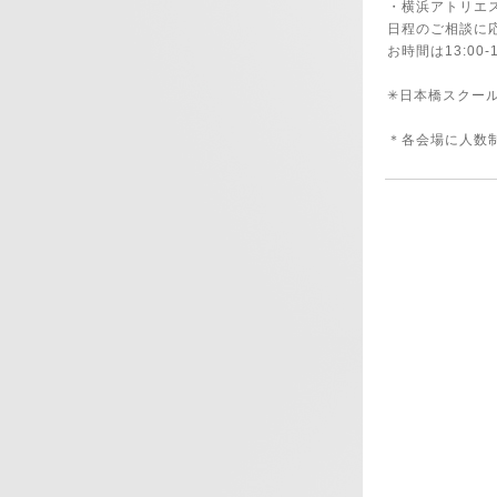
・横浜アトリ
日程のご相談に
お時間は13:00-
✳︎日本橋スク
＊各会場に人数