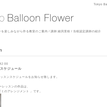
Tokyo Ba
を楽しみながら作る教室のご案内 / 講師:細貝里枝 / 当校認定講師の紹介
n
42:00
月のスケジュール
のレッスンスケジュールをお知らせ致します。
ラーレッスンの作品は、
ズミのアレンジメント 」です。