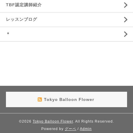
TBF認定講師紹介
レッスンブログ
＊
Tokyo Balloon Flower
©2026
Tokyo Balloon Flower
. All Rights Reserved.
Powered by
グーペ
/
Admin