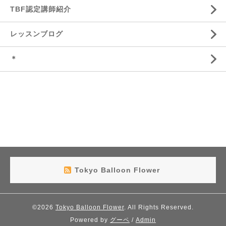
TBF認定講師紹介
レッスンブログ
＊
Tokyo Balloon Flower
©2026
Tokyo Balloon Flower
. All Rights Reserved.
Powered by
グーペ
/
Admin