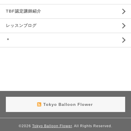
TBF認定講師紹介
レッスンブログ
＊
Tokyo Balloon Flower
©2026
Tokyo Balloon Flower
. All Rights Reserved.